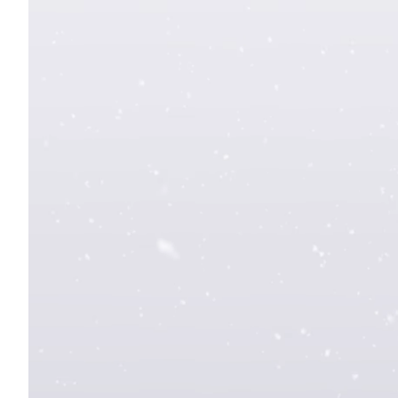
Offpist & afterski