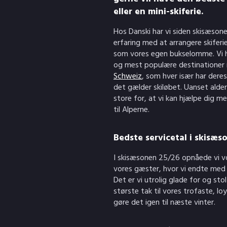
eller en mini-skiferie.
Hos Danski har vi siden skisæson
erfaring med at arrangere skiferi
som vores egen bukselomme. Vi ha
og mest populære destinationer 
Schweiz
, som hver især har dere
det gælder skiløbet. Uanset alde
store for, at vi kan hjælpe dig me
til Alperne.
Bedste servicetal i skisæs
I skisæsonen 25/26 opnåede vi vor
vores gæster, hvor vi endte med 
Det er vi utrolig glade for og stol
største tak til vores trofaste, lo
gøre det igen til næste vinter.