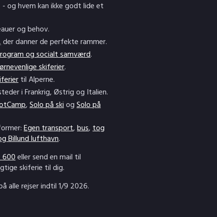
e - og hvem kan ikke godt lide et
iveauer og behov.
,
der danner de perfekte rammer.
program og socialt samværd
.
ørnevenlige skiferier
.
iferier
til Alperne.
steder i Frankrig, Østrig og Italien.
ootCamp
,
Solo på ski
og
Solo på
tformer:
Egen transport
,
bus
,
tog
g Billund lufthavn
.
 600
eller send en mail til
igtige skiferie til dig.
på alle rejser indtil 1/9 2026.