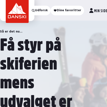
REJSEMÅL
Udforsk
30
Dine favoritter
SKIFERIE PÅ TILBUD
HEAR
MIN SID
Så er det nu...
Få styr på
skiferien
mens
udvalget er