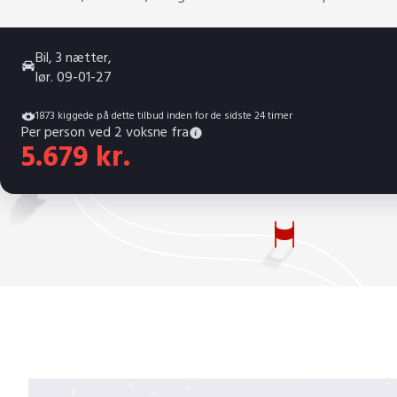
Bil, 3 nætter,
lør. 09-01-27
1873 kiggede på dette tilbud inden for de sidste 24 timer
Per person ved 2 voksne fra
5.679 kr.