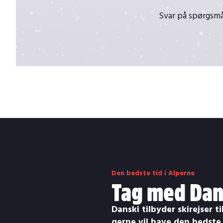
Svar på spørgsmål
Den bedste tid i Alperne
Tag med Dans
Danski tilbyder skirejser t
gerne vil have den bedste 