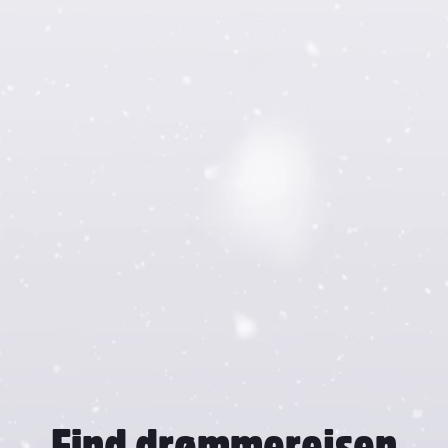
Nybegynderfamilie
Tosomhed i Alperne
Find drømmerejsen