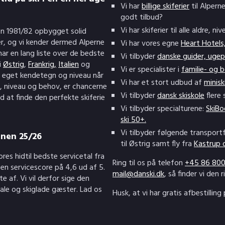
Vi har
billige skiferier
til Alpern
godt tilbud?
Vi har skiferier til alle aldre, n
en 1981/82 opbygget solid
er, og vi kender dermed Alperne
Vi har vores egne
Heart Hotels
r en lang liste over de bedste
Vi tilbyder
danske guider, uge
i
Østrig
,
Frankrig,
Italien
og
Vi er specialister i
familie- og b
s eget kendetegn og niveau når
Vi har et stort udbud af
minisk
r, niveau og behov, er chancerne
Vi tilbyder
dansk skiskole
flere 
d at finde den perfekte skiferie
Vi tilbyder specialturene:
SkiB
ski 50+.
Vi tilbyder følgende transpor
onen 25/26
til Østrig samt fly fra
Kastrup o
es hidtil bedste servicetal fra
Ring til os på telefon
+45 86 800
en servicescore på 4,6 ud af 5.
mail@danski.dk
, så finder vi den r
te af. Vi vil derfor sige den
yale og skiglade gæster. Lad os
Husk, at vi har gratis afbestilling 