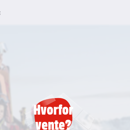
T HOTELS
FAMILIE-SKIFERIE
REJSETYPER
ALT OM REJS
E
Hvorfor
vente?