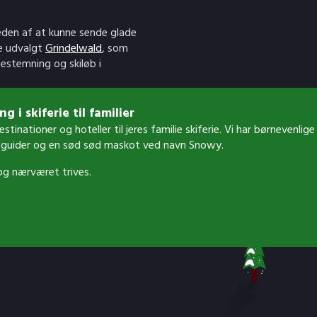
æden af at kunne sende glade
je udvalgt
Grindelwald
, som
pestemning og skiløb i
g i skiferie til familier
destinationer og hoteller til jeres familie skiferie. Vi har børneven
guider og en sød sød maskot ved navn Snowy.
 og nærværet trives.