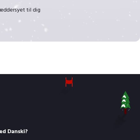
ræddersyet til dig
med Danski?