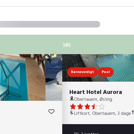
SØG
Børnevenligt
Pool
Heart Hotel Aurora
Obertauern, Østrig
Liftkort, Obertauern, 3 dage