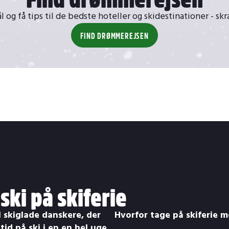
 og få tips til de bedste hoteller og skidestinationer - sk
FIND DRØMMEREJSEN
ki på skiferie
il skiglade danskere, der
Hvorfor tage på skiferie 
tid på ski i en en hel uge