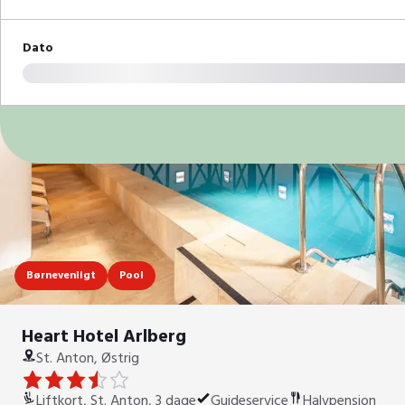
Dato
Børnevenligt
Pool
Heart Hotel Arlberg
St. Anton, Østrig
Liftkort, St. Anton, 3 dage
Guideservice
Halvpension