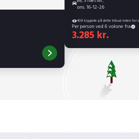
Bil, 3 nætter,
ons. 16-12-26
408 kiggede på dette tilbud inden for 
Per person ved 6 voksne fra
3.285 kr.