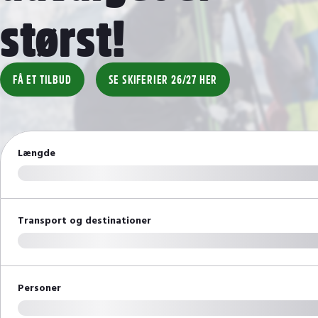
størst!
FÅ ET TILBUD
SE SKIFERIER 26/27 HER
Længde
Transport og destinationer
Besøg vores Heart Hotels
Hjerterum, andre danskere og lækker mad!
Personer