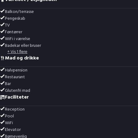
Balkon/terrasse
Pengeskab
TV
Føntørrer
WiFi i værelse
Badekar eller bruser
+ Vis 1 flere
Mad og drikke
Halvpension
Restaurant
Bar
Glutenfri mad
Faciliteter
Reception
Pool
WiFi
Elevator
Børnevenlig