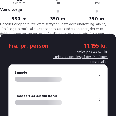
Centrum
Lift
Piste
Værelserne
350 m
350 m
350 m
Hotellet er opdelt i tre værelsestyper ud fra deres indretning: Alpina,
Tirolia og Dolomia. Alle værelser er større end standarden, der er 16
dobbeltværelser, og resten er familieværelser med plads til 2-5 personer.
Venligt personale og med børnene i centrum
Prikken over i'et er hotellets venlige personale, der sætter børnene i
Fra, pr. person
11.155 kr.
centrum, og sørger for at I får en god ferie.
Samlet pris: 44.620 kr.
Turistskat betales på destinationen
Prisdetaljer
Godt at vide
Længde
Ankommer du i elbil, er der mulighed for at lade bilen i byen. Der ligger en
ladestation ved siden af Sport Hotel Vittoria. Spørg guiderne, når de ringer
ugen før afrejse, for mere information.
Spa & Wellness
Transport og destinationer
Hotel Adamello har netop åbnet op for deres nye Spa & Sauna afdelingen,
hvor man kan få slappet af efter en lang dag på pisterne. Desuden åbner