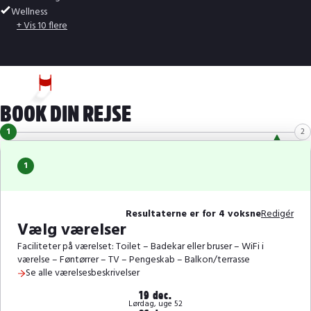
Wellness
+ Vis 10 flere
BOOK DIN REJSE
1
2
1
Resultaterne er for 4 voksne
Redigér
Vælg værelser
Faciliteter på værelset: Toilet – Badekar eller bruser – WiFi i
værelse – Føntørrer – TV – Pengeskab – Balkon/terrasse
Se alle værelsesbeskrivelser
19 dec.
Lørdag, uge 52