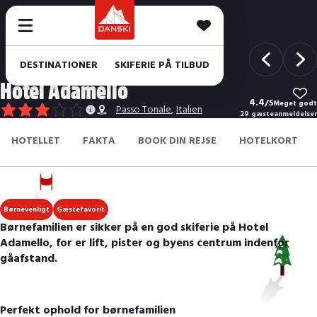
DESTINATIONER
SKIFERIE PÅ TILBUD
Hotel Adamello
4.4
/
5
Meget godt
Passo Tonale
,
Italien
29 gæsteanmeldelser
HOTELLET
FAKTA
BOOK DIN REJSE
HOTELKORT
Børnevenligt
Gæstefavorit
Børnefamilien er sikker på en god skiferie på Hotel
Adamello, for er lift, pister og byens centrum indenfor
gåafstand.
Perfekt ophold for børnefamilien