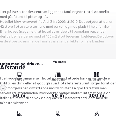
Tæt på Passo Tonales centrum ligger det familieejede Hotel Adamello
med gåafstand til pister og lift.
Hotellet blev renoveret fra A til Z fra 2003 til 2010. Det betyder at der er
42 store flotte værelser - alle med balkon og med plads til hele familien.
En af hovedårsagerne til at hotellet er ideelt til børnefamilien, er den
dejlige børneafdeling med et 100 m2 stort legerum i kælderen. Derudover
er de store og rummelige familieværelser perfekte for hele banden.
+ Vis mere
Uden mad og drikke…
Afstande
I de hyggelige omgivelser i hotellets ny-indrettede bar kan man nyde en
Skibus
Shopping
Skiudlejning
kold øl, en drink eller et godt glas vin. Hotellets restaurant sørger for at der
hver morgen er en omfattende morgenbuffet. En god treretters menu
serveres til aftensmaden, hvor der kan vælges mellem internationale og
50 m
50 m
300 m
italienske retter til de voksne og klassiske børneretter til dem med de
mindste skistøvler.