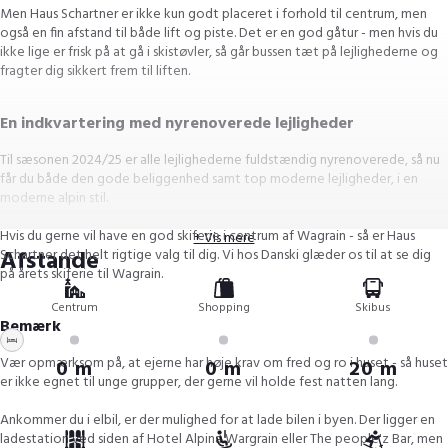
Men Haus Schartner er ikke kun godt placeret i forhold til centrum, men
også en fin afstand til både lift og piste. Det er en god gåtur - men hvis du
ikke lige er frisk på at gå i skistøvler, så går bussen tæt på lejlighederne og
fragter dig sikkert frem til liften.
En indkvartering med nyrenoverede lejligheder
Til sæsonen 2024/25 er alle lejlighederne fuldstændig nyrenoverede, så nu
får du både den gode beliggenhed samt top moderne lejligheder, i en
moderne alpin stil.
Hvis du gerne vil have en god skiferie i centrum af Wagrain - så er Haus
+ Vis mere
Afstande
Schartner det helt rigtige valg til dig. Vi hos Danski glæder os til at se dig
på årets skiferie til Wagrain.
Centrum
Shopping
Skibus
Bemærk
Vær opmærksom på, at ejerne har høje krav om fred og ro i huset - så huset
0 m
0 m
20 m
er ikke egnet til unge grupper, der gerne vil holde fest natten lang.
Ankommer du i elbil, er der mulighed for at lade bilen i byen. Der ligger en
ladestation ved siden af Hotel Alpina Wargrain eller The people'z Bar, men