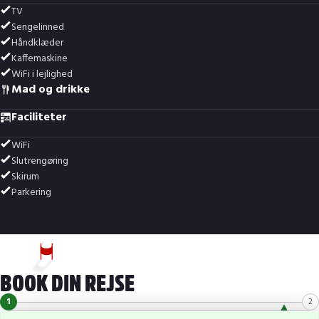
TV
Sengelinned
Håndklæder
Kaffemaskine
WiFi i lejlighed
Mad og drikke
Faciliteter
WiFi
Slutrengøring
Skirum
Parkering
BOOK DIN REJSE
1
2