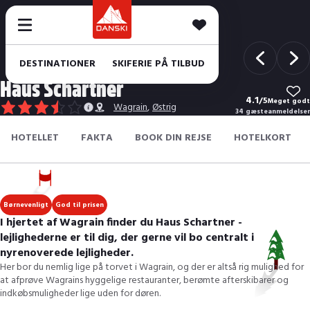
DESTINATIONER
SKIFERIE PÅ TILBUD
Haus Schartner
4.1
/
5
Meget godt
Wagrain
,
Østrig
34 gæsteanmeldelser
HOTELLET
FAKTA
BOOK DIN REJSE
HOTELKORT
Børnevenligt
God til prisen
I hjertet af Wagrain finder du Haus Schartner -
lejlighederne er til dig, der gerne vil bo centralt i
nyrenoverede lejligheder.
Her bor du nemlig lige på torvet i Wagrain, og der er altså rig mulighed for
at afprøve Wagrains hyggelige restauranter, berømte afterskibarer og
indkøbsmuligheder lige uden for døren.