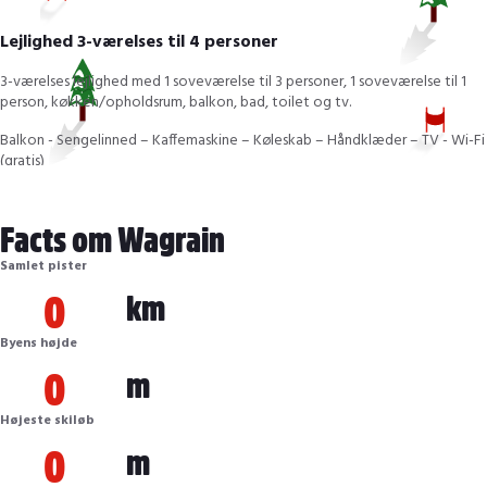
Lejlighed 3-værelses til 4 personer
3-værelses lejlighed med 1 soveværelse til 3 personer, 1 soveværelse til 1
person, køkken/opholdsrum, balkon, bad, toilet og tv.
Balkon - Sengelinned – Kaffemaskine – Køleskab – Håndklæder – TV - Wi-Fi
(gratis)
Facts om Wagrain
Lejlighed 3-Værelser til 5 Personer
Samlet pister
0
km
3-værelses lejlighed bestående af et dobbeltværelse, et børneværelse, og
en stor stue med med 1 opredning. Wohnkuche, samt bad og toilet.
Balkon - Sengelinned, Kaffemaskine, Køleskab, Opvaskemaskine,
Byens højde
Håndklæder, TV, Wi-Fi (gratis)
0
m
Højeste skiløb
0
m