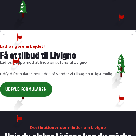
Ski og støvler
barn (max 140
319
409
479
529
609
6
cm)
Lad os gøre arbejdet!
Få et tilbud til Livigno
Lad os hjælpe med at finde en skiferie til Livigno.
Udfyld formularen herunder, så vender vi tilbage hurtigst muligt.
UDFYLD FORMULAREN
Destinationer der minder om Livigno
Hvis du elsker Livigno kan du måske