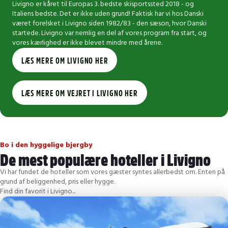
Livigno er kåret til Europas 3. bedste skisportssted 2018 - og
Italiens bedste. Det er ikke uden grund! Faktisk har vi hos Danski
været forelsket i Livigno siden 1982/83 - den sæson, hvor Danski
startede. Livigno var nemlig en del af vores program fra start, og
vores kærlighed er ikke blevet mindre med årene.
LÆS MERE OM LIVIGNO HER
LÆS MERE OM VEJRET I LIVIGNO HER
Bo i den hyggelige bjergby
De mest populære hoteller i Livigno
Vi har fundet de hoteller som vores gæster syntes allerbedst om. Enten på
grund af beliggenhed, pris eller hygge.
Find din favorit i Livigno...