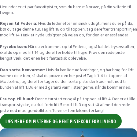
Herunder er et par favoritpister, som du bare må prøve, på din skiferie til
Livigno.
Rejsen til Federia:
Hvis du leder efter en smuk udsigt, mens du er på ski,
bør du tage denne tur. Tag lift 16 op til toppen, tag derefter transportlinjen
mod lift 14. Husk at nyde udsigten på vejen op, for den er enestående!
Fryseboksen:
Når du er kommet op til Federia, også kaldet fryserskuffen,
skal du op med lift 14 og derefter holde til højre. Prøv den røde piste
længst væk, det er en helt fantastisk oplevelse.
Den sorte benvarmer:
Hvis du kan lide udfordringer, og har brug for lidt
varme i dine ben, så skal du prøve den her piste! Tag lift 4 til toppen af
Mottolino, og derefter tager du den sorte piste der kører helt ned til
bunden af lift 1. Du er med garanti varm i stængerne, når du kommer ned.
Fra top til bund:
Denne tur starter også på toppen af lift 4. Der er et lille
transportstykke, du skal forbi lift 5 mod lift 3 og slut så af med den røde
piste ned mod gondolliften. Turen er fem kilometer lang!
LÆS MERE OM PISTERNE OG HENT PISTEKORT FOR LIVIGNO