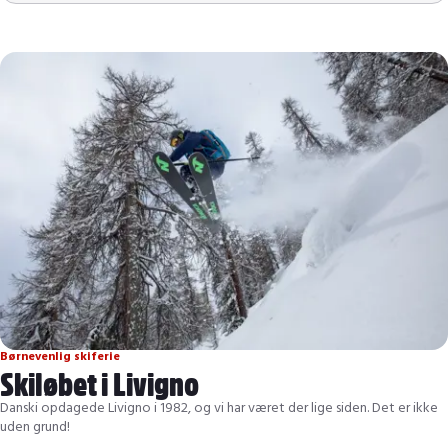
Livigno
Afterski
Off-piste
Mottolino
Restauranter i skiområdet
Snowboard
Restauranter i byen
Børnevenlig skiferie
Skiløbet i Livigno
Danski opdagede Livigno i 1982, og vi har været der lige siden. Det er ikke
uden grund!