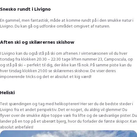
Snesko rundt i Livigno
En gammel, men fantastisk, måde at komme rundt på i den smukke natur i
Livigno. Du kan gå og udforske området omgivet af naturen.
Aften ski og skilærernes skishow
I Livigno kan du også stå på ski om aftenen. I vintersæsonen vil du hver
torsdag fra klokken 20:30 – 22:30 tage liften nummer 23, Camposcula, op
og stå på ski – perfekt til dig, der ikke kan få nok. På samme piste kan du
hver tirsdag klokken 21:00 se skilærernes skishow. De viser deres
imponerende tricks og det er absolut et kig værd!
Heliski
Test spændingen og tag med helikopteren! Her ser du de bedste steder i
Livigno fra et andet perspektiv. Det er noget, du aldrig vil glemme! Du
flyver over de smukke Alpe toppe væk fra lifte og de sædvanlige pister. Du
lander på en top på et uberørt bjerg, hvor du forlader de første skispor. Kan
absolut anbefales!