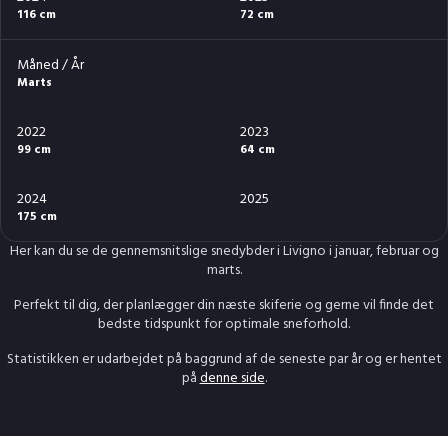
116 cm
72 cm
Måned / År
Marts
2022
2023
99 cm
64 cm
2024
2025
175 cm
Her kan du se de gennemsnitslige snedybder i Livigno i januar, februar og
marts.
Perfekt til dig, der planlægger din næste skiferie og gerne vil finde det
bedste tidspunkt for optimale sneforhold.
Statistikken er udarbejdet på baggrund af de seneste par år og er hentet
på
denne side
.