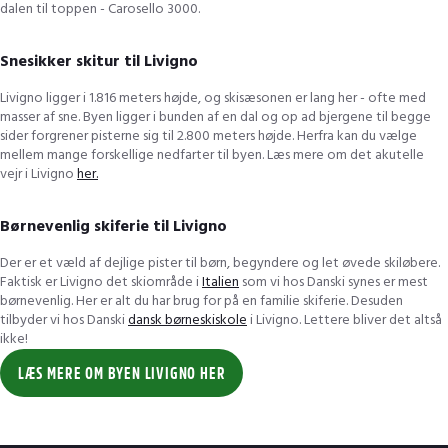
dalen til toppen - Carosello 3000.
Snesikker skitur til Livigno
Livigno ligger i 1.816 meters højde, og skisæsonen er lang her - ofte med
masser af sne. Byen ligger i bunden af en dal og op ad bjergene til begge
sider forgrener pisterne sig til 2.800 meters højde. Herfra kan du vælge
mellem mange forskellige nedfarter til byen. Læs mere om det akutelle
vejr i Livigno
her.
Børnevenlig skiferie til Livigno
Der er et væld af dejlige pister til børn, begyndere og let øvede skiløbere.
Faktisk er Livigno det skiområde i
Italien
som vi hos Danski synes er mest
børnevenlig. Her er alt du har brug for på en familie skiferie. Desuden
tilbyder vi hos Danski
dansk børneskiskole
i Livigno. Lettere bliver det altså
ikke!
LÆS MERE OM BYEN LIVIGNO HER