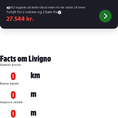
152 kiggede på dette tilbud inden for de sidste 24 timer
Totalt for 2 voksne og 2 børn fra
27.544 kr.
Facts om Livigno
Samlet pister
0
km
Byens højde
0
m
Højeste skiløb
0
m