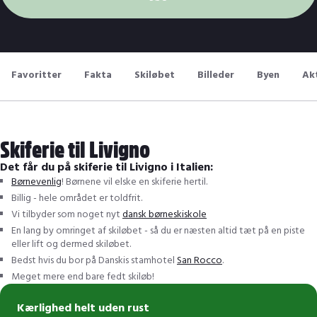
Favoritter
Fakta
Skiløbet
Billeder
Byen
Akt
Skiferie til Livigno
Det får du på skiferie til Livigno i Italien:
Børnevenlig
! Børnene vil elske en skiferie hertil.
Billig - hele området er toldfrit.
Vi tilbyder som noget nyt
dansk børneskiskole
En lang by omringet af skiløbet - så du er næsten altid tæt på en piste
eller lift og dermed skiløbet.
Bedst hvis du bor på Danskis stamhotel
San Rocco
.
Meget mere end bare fedt skiløb!
Kærlighed helt uden rust