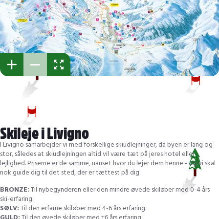
Skileje i Livigno
I Livigno samarbejder vi med forskellige skiudlejninger, da byen er lang og
stor, således at skiudlejningen altid vil være tæt på jeres hotel eller
lejlighed. Priserne er de samme, uanset hvor du lejer dem henne - og vi skal
nok guide dig til det sted, der er tættest på dig.
BRONZE:
Til nybegynderen eller den mindre øvede skiløber med 0-4 års
ski-erfaring.
SØLV:
Til den erfarne skiløber med 4-6 års erfaring.
GULD:
Til den øvede skiløber med +6 års erfaring.