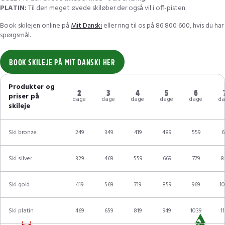
PLATIN:
Til den meget øvede skiløber der også vil i off-pisten.
Book skilejen online på
Mit Danski
eller ring til os på 86 800 600, hvis du har
spørgsmål.
BOOK SKILEJE PÅ MIT DANSKI HER
Produkter og
2
3
4
5
6
priser på
dage
dage
dage
dage
dage
da
skileje
Ski bronze
249
349
419
489
559
6
Ski silver
329
469
559
669
779
8
Ski gold
419
569
719
859
969
10
Ski platin
469
659
819
949
1039
11