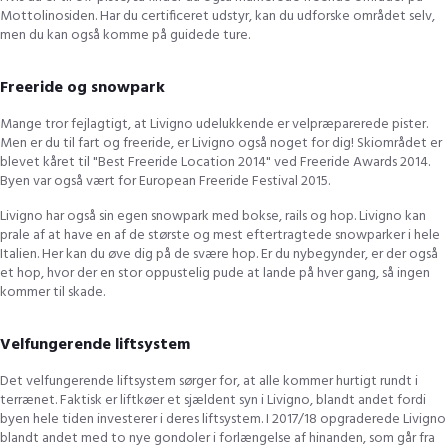
Mottolinosiden. Har du certificeret udstyr, kan du udforske området selv,
men du kan også komme på guidede ture.
Freeride og snowpark
Mange tror fejlagtigt, at Livigno udelukkende er velpræparerede pister.
Men er du til fart og freeride, er Livigno også noget for dig! Skiområdet er
blevet kåret til "Best Freeride Location 2014" ved Freeride Awards 2014.
Byen var også vært for European Freeride Festival 2015.
Livigno har også sin egen snowpark med bokse, rails og hop. Livigno kan
prale af at have en af de største og mest eftertragtede snowparker i hele
Italien. Her kan du øve dig på de svære hop. Er du nybegynder, er der også
et hop, hvor der en stor oppustelig pude at lande på hver gang, så ingen
kommer til skade.
Velfungerende liftsystem
Det velfungerende liftsystem sørger for, at alle kommer hurtigt rundt i
terrænet. Faktisk er liftkøer et sjældent syn i Livigno, blandt andet fordi
byen hele tiden investerer i deres liftsystem. I 2017/18 opgraderede Livigno
blandt andet med to nye gondoler i forlængelse af hinanden, som går fra