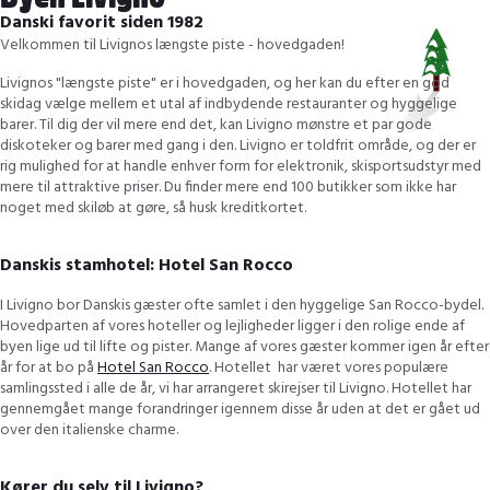
Danski favorit siden 1982
Velkommen til Livignos længste piste - hovedgaden!
Livignos "længste piste" er i hovedgaden, og her kan du efter en god
skidag vælge mellem et utal af indbydende restauranter og hyggelige
barer. Til dig der vil mere end det, kan Livigno mønstre et par gode
diskoteker og barer med gang i den. Livigno er toldfrit område, og der er
rig mulighed for at handle enhver form for elektronik, skisportsudstyr med
mere til attraktive priser. Du finder mere end 100 butikker som ikke har
noget med skiløb at gøre, så husk kreditkortet.
Danskis stamhotel: Hotel San Rocco
I Livigno bor Danskis gæster ofte samlet i den hyggelige San Rocco-bydel.
Hovedparten af vores hoteller og lejligheder ligger i den rolige ende af
byen lige ud til lifte og pister. Mange af vores gæster kommer igen år efter
år for at bo på
Hotel San Rocco
. Hotellet har været vores populære
samlingssted i alle de år, vi har arrangeret skirejser til Livigno. Hotellet har
gennemgået mange forandringer igennem disse år uden at det er gået ud
over den italienske charme.
Kører du selv til Livigno?