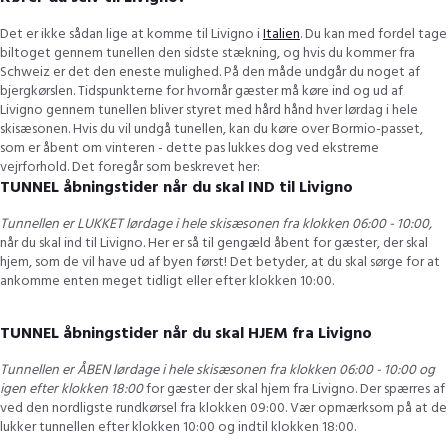
Det er ikke sådan lige at komme til Livigno i
Italien
. Du kan med fordel tage
biltoget gennem tunellen den sidste stækning, og hvis du kommer fra
Schweiz er det den eneste mulighed. På den måde undgår du noget af
bjergkørslen. Tidspunkterne for hvornår gæster må køre ind og ud af
Livigno gennem tunellen bliver styret med hård hånd hver lørdag i hele
skisæsonen. Hvis du vil undgå tunellen, kan du køre over Bormio-passet,
som er åbent om vinteren - dette pas lukkes dog ved ekstreme
vejrforhold. Det foregår som beskrevet her:
TUNNEL åbningstider når du skal IND til Livigno
Tunnellen er LUKKET lørdage i hele skisæsonen fra
klokken 06:00 - 10:00
,
når du skal ind til Livigno. Her er så til gengæld åbent for gæster, der skal
hjem, som de vil have ud af byen først! Det betyder, at du skal sørge for at
ankomme enten meget tidligt eller efter klokken 10:00.
TUNNEL åbningstider når du skal HJEM fra Livigno
Tunnellen er ÅBEN lørdage i hele skisæsonen fra klokken 06:00 - 10:00 og
igen efter klokken 18:00
for gæster der skal hjem fra Livigno. Der spærres af
ved den nordligste rundkørsel fra klokken 09:00. Vær opmærksom på at de
lukker tunnellen efter klokken 10:00 og indtil klokken 18:00.