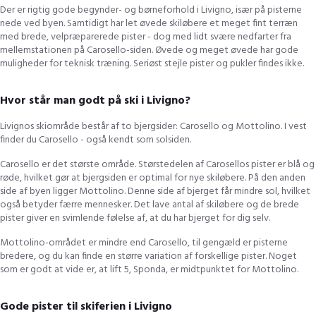
Der er rigtig gode begynder- og børneforhold i Livigno, især på pisterne
nede ved byen. Samtidigt har let øvede skiløbere et meget fint terræn
med brede, velpræparerede pister - dog med lidt svære nedfarter fra
mellemstationen på Carosello-siden. Øvede og meget øvede har gode
muligheder for teknisk træning. Seriøst stejle pister og pukler findes ikke.
Hvor står man godt på ski i Livigno?
Livignos skiområde består af to bjergsider: Carosello og Mottolino. I vest
finder du Carosello - også kendt som solsiden.
Carosello er det største område. Størstedelen af Carosellos pister er blå og
røde, hvilket gør at bjergsiden er optimal for nye skiløbere. På den anden
side af byen ligger Mottolino. Denne side af bjerget får mindre sol, hvilket
også betyder færre mennesker. Det lave antal af skiløbere og de brede
pister giver en svimlende følelse af, at du har bjerget for dig selv.
Mottolino-området er mindre end Carosello, til gengæld er pisterne
bredere, og du kan finde en større variation af forskellige pister. Noget
som er godt at vide er, at lift 5, Sponda, er midtpunktet for Mottolino.
Gode pister til skiferien i Livigno