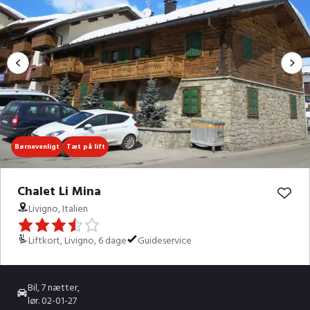
Børnevenligt
Tæt på lift
Chalet Li Mina
Livigno, Italien
Liftkort, Livigno, 6 dage
Guideservice
Bil, 7 nætter,
lør. 02-01-27