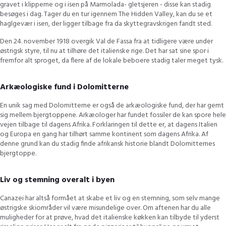
gravet i klipperne og i isen på Marmolada- gletsjeren - disse kan stadig
besøges i dag. Tager du en tur igennem The Hidden Valley, kan du se et
haglgevær i isen, der ligger tilbage fra da skyttegravskrigen fandt sted.
Den 24. november 1918 overgik Val de Fassa fra at tidligere være under
østrigsk styre, til nu at tilhøre det italienske rige. Det har sat sine spor i
fremfor alt sproget, da flere af de lokale beboere stadig taler meget tysk.
Arkæologiske fund i Dolomitterne
En unik sag med Dolomitterne er også de arkæologiske fund, der har gemt
sig mellem bjergtoppene. Arkæologer har fundet fossiler de kan spore hele
vejen tilbage til dagens Afrika. Forklaringen til dette er, at dagens Italien
og Europa en gang har tilhørt samme kontinent som dagens Afrika. Af
denne grund kan du stadig finde afrikansk historie blandt Dolomitternes
bjergtoppe.
Liv og stemning overalt i byen
Canazei har altså formået at skabe et liv og en stemning, som selv mange
østrigske skiområder vil være misundelige over. Om aftenen har du alle
muligheder for at prøve, hvad det italienske køkken kan tilbyde til yderst