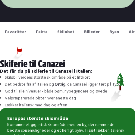
Favoritter
Fakta
Skiløbet
Billeder
Byen
Akt
Skiferie til Canazei
Det får du på skiferie til Canazei i Italien:
Skiløb i verdens største skiområde på ét liftkort
Det bedste fra af Italien og
Østrig
, da Canazei ligger tæt på Tyrol
God til alle niveauer - både børn, nybegyndere og øvede
Velpræparerede pister hver eneste dag
Lækker italiensk mad dag og aften
Europas største skiområde
Kombiner et gigantisk skiområde med en by, der rummer de
bedste spisemuligheder og et herligt byliv. Tilsæt lækker italiensk