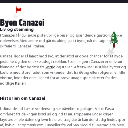
Byen Canazei
Liv og stemning
I Canazei får du lækre pister, billige priser og spændende gastronomiske
oplevelser. Med andre ord går du aldrig galt i byen, når du tager på en
skiferie til Canazei i Italien.
Canazei ligger så langt mod syd, at der altid er gode chancer for at nyde
pisterne og den smukke udsigt i solskin. Stemningen i Canazei er en skøn
blanding af det bedste fra
Østrig
og Italien. Afterskiing i rustikke hytter og
kældre med store fadøl, som vi kender det fra Østrig eller roligere i en lille
vinstue, hvor der er mulighed for at prøvesmage specialiteter fra det
nordlige
Italien
.
Historien om Canazei
Udbruddet af første verdenskrig har påvirket og plaget Val di Fassa
området fra da krigen brød ud og ind til nu. Tropperne under krigen
krydsede hele dalen og levn fra disse tragiske år kan der stadig findes spor
af, hvis du er opmærksom. Tunneller fra Val San Nicoló til Marmolada blev