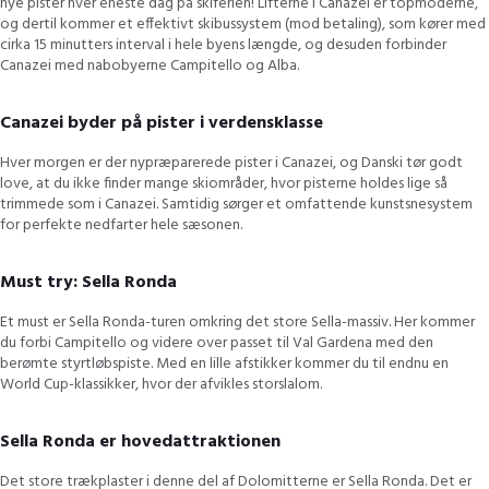
nye pister hver eneste dag på skiferien! Lifterne i Canazei er topmoderne,
og dertil kommer et effektivt skibussystem (mod betaling), som kører med
cirka 15 minutters interval i hele byens længde, og desuden forbinder
Canazei med nabobyerne Campitello og Alba.
Canazei byder på pister i verdensklasse
Hver morgen er der nypræparerede pister i Canazei, og Danski tør godt
love, at du ikke finder mange skiområder, hvor pisterne holdes lige så
trimmede som i Canazei. Samtidig sørger et omfattende kunstsnesystem
for perfekte nedfarter hele sæsonen.
Must try: Sella Ronda
Et must er Sella Ronda-turen omkring det store Sella-massiv. Her kommer
du forbi Campitello og videre over passet til Val Gardena med den
berømte styrtløbspiste. Med en lille afstikker kommer du til endnu en
World Cup-klassikker, hvor der afvikles storslalom.
Sella Ronda er hovedattraktionen
Det store trækplaster i denne del af Dolomitterne er Sella Ronda. Det er