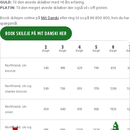
GULD:
Til den øvede skiløber med +6 års erfaring.
PLATIN:
Til den meget øvede skiløber der også vil i off-pisten.
Book skilejen online på
Mit Danski
eller ring til os på 86 800 600, hvis du har
spørgsmål.
BOOK SKILEJE PÅ MIT DANSKI HER
2
3
4
5
6
dage
dage
dage
dage
dage
da
Northland, ski
349
499
629
749
859
9
bronze
Northland, ski og
549
769
959
1119
1269
13
støvler bronze
Northland, ski
459
649
819
969
1109
12
silver
Northland, ski og
699
969
1209
1429
1619
17