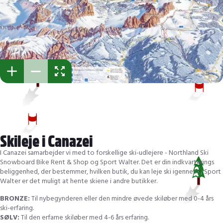
Skileje i Canazei
I Canazei samarbejder vi med to forskellige ski-udlejere - Northland Ski
Snowboard Bike Rent & Shop og Sport Walter. Det er din indkvarterings
beliggenhed, der bestemmer, hvilken butik, du kan leje ski igennem. I Sport
Walter er det muligt at hente skiene i andre butikker.
BRONZE:
Til nybegynderen eller den mindre øvede skiløber med 0-4 års
ski-erfaring.
SØLV:
Til den erfarne skiløber med 4-6 års erfaring.