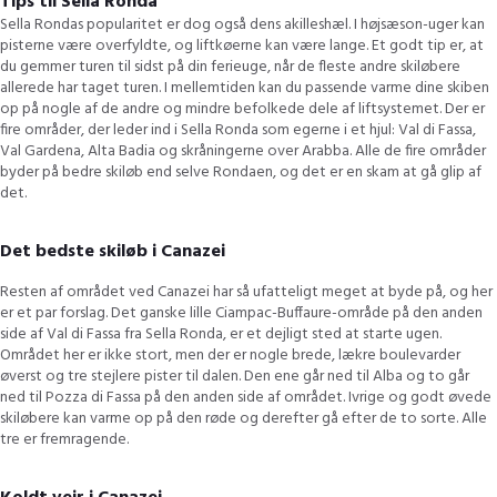
Tips til Sella Ronda
Sella Rondas popularitet er dog også dens akilleshæl. I højsæson-uger kan
pisterne være overfyldte, og liftkøerne kan være lange. Et godt tip er, at
du gemmer turen til sidst på ​​din ferieuge, når de fleste andre skiløbere
allerede har taget turen. I mellemtiden kan du passende varme dine skiben
op på nogle af de andre og mindre befolkede dele af liftsystemet. Der er
fire områder, der leder ind i Sella Ronda som egerne i et hjul: Val di Fassa,
Val Gardena, Alta Badia og skråningerne over Arabba. Alle de fire områder
byder på bedre skiløb end selve Rondaen, og det er en skam at gå glip af
det.
Det bedste skiløb i Canazei
Resten af området ved Canazei har så ufatteligt meget at byde på, og her
er et par forslag. Det ganske lille Ciampac-Buffaure-område på den anden
side af Val di Fassa fra Sella Ronda, er et dejligt sted at starte ugen.
Området her er ikke stort, men der er nogle brede, lækre boulevarder
øverst og tre stejlere pister til dalen. Den ene går ned til Alba og to går
ned til Pozza di Fassa på den anden side af området. Ivrige og godt øvede
skiløbere kan varme op på den røde og derefter gå efter de to sorte. Alle
tre er fremragende.