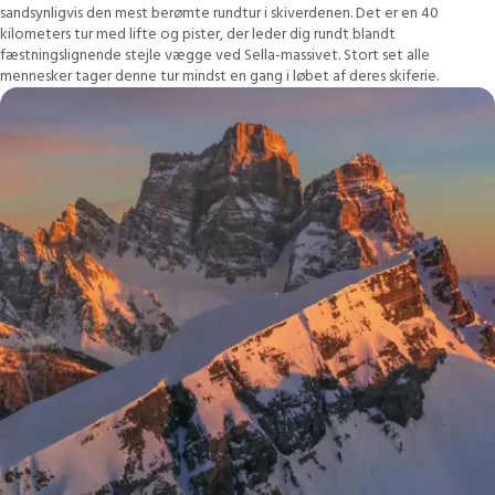
sandsynligvis den mest berømte rundtur i skiverdenen. Det er en 40
kilometers tur med lifte og pister, der leder dig rundt blandt
fæstningslignende stejle vægge ved Sella-massivet. Stort set alle
mennesker tager denne tur mindst en gang i løbet af deres skiferie.