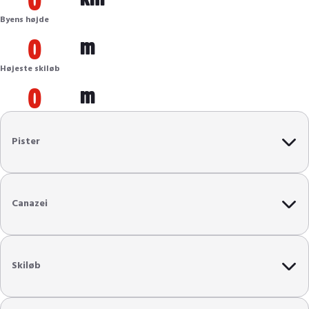
Byens højde
0
m
Højeste skiløb
0
m
Pister
Blå pister
575
km
Canazei
Røde pister
525
km
Antal lifte
450
Sorte pister
120
km
Skiløb
Liftkapacitet
670.000
per/t
Off-piste
Børn
Længste nedfart
12
km