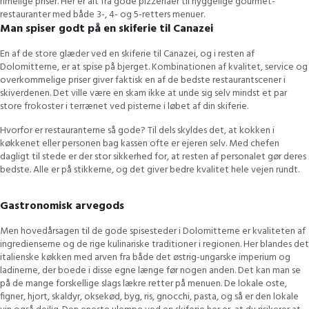
rimelige priser. Her er alt fra gode pizzeriaer til hyggelige gourmet-
restauranter med både 3-, 4- og 5-retters menuer.
Man spiser godt på en skiferie til Canazei
En af de store glæder ved en skiferie til Canazei, og i resten af
Dolomitterne, er at spise på bjerget. Kombinationen af ​​kvalitet, service og
overkommelige priser giver faktisk en af ​​de bedste restaurantscener i
skiverdenen. Det ville være en skam ikke at unde sig selv mindst et par
store frokoster i terrænet ved pisterne i løbet af din skiferie.
Hvorfor er restauranterne så gode? Til dels skyldes det, at kokken i
køkkenet eller personen bag kassen ofte er ejeren selv. Med chefen
dagligt til stede er der stor sikkerhed for, at resten af personalet gør deres
bedste. Alle er på stikkerne, og det giver bedre kvalitet hele vejen rundt.
Gastronomisk arvegods
Men hovedårsagen til de gode spisesteder i Dolomitterne er kvaliteten af ​​
ingredienserne og de rige kulinariske traditioner i regionen. Her blandes det
italienske køkken med arven fra både det østrig-ungarske imperium og
ladinerne, der boede i disse egne længe før nogen anden. Det kan man se
på de mange forskellige slags lækre retter på menuen. De lokale oste,
figner, hjort, skaldyr, oksekød, byg, ris, gnocchi, pasta, og så er den lokale