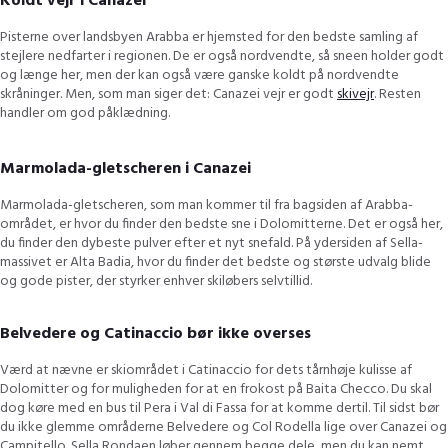
Koldt vejr i Canazei
Pisterne over landsbyen Arabba er hjemsted for den bedste samling af
stejlere nedfarter i regionen. De er også nordvendte, så sneen holder godt
og længe her, men der kan også være ganske koldt på nordvendte
skråninger. Men, som man siger det: Canazei vejr er godt
skivejr
. Resten
handler om god påklædning.
Marmolada-gletscheren i Canazei
Marmolada-gletscheren, som man kommer til fra bagsiden af ​​Arabba-
området, er hvor du finder den bedste sne i Dolomitterne. Det er også her,
du finder den dybeste pulver efter et nyt snefald. På ydersiden af ​​Sella-
massivet er Alta Badia, hvor du finder det bedste og største udvalg blide
og gode pister, der styrker enhver skiløbers selvtillid.
Belvedere og Catinaccio bør ikke overses
Værd at nævne er skiområdet i Catinaccio for dets tårnhøje kulisse af
Dolomitter og for muligheden for at en frokost på Baita Checco. Du skal
dog køre med en bus til Pera i Val di Fassa for at komme dertil. Til sidst bør
du ikke glemme områderne Belvedere og Col Rodella lige over Canazei og
Campitello. Sella Rondaen løber gennem begge dele, men du kan nemt