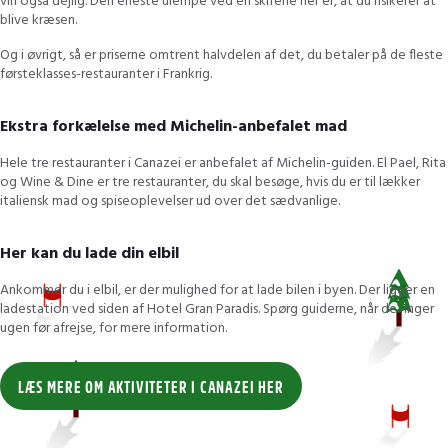
vin også dejlig. Den eneste ulempe ved en skiferie her er, at du risikerer at
blive kræsen.
Og i øvrigt, så er priserne omtrent halvdelen af ​​det, du betaler på de fleste
førsteklasses-restauranter i Frankrig.
Ekstra forkælelse med Michelin-anbefalet mad
Hele tre restauranter i Canazei er anbefalet af Michelin-guiden. El Pael, Rita
og Wine & Dine er tre restauranter, du skal besøge, hvis du er til lækker
italiensk mad og spiseoplevelser ud over det sædvanlige.
Her kan du lade din elbil
Ankommer du i elbil, er der mulighed for at lade bilen i byen. Der ligger en
ladestation ved siden af Hotel Gran Paradis. Spørg guiderne, når de ringer
ugen før afrejse, for mere information.
LÆS MERE OM AKTIVITETER I CANAZEI HER