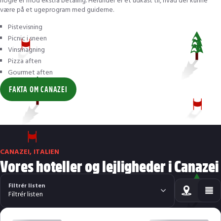
nogle er mod ekstra betaling. Herunder er et udkast til, hvad der kunne
være på et ugeprogram med guiderne.
Pistevisning
Picnic i sneen
Vinsmagning
Pizza aften
Gourmet aften
FAKTA OM CANAZEI
CANAZEI, ITALIEN
Vores hoteller og lejligheder i Canazei
Filtrér listen
Filtrér listen