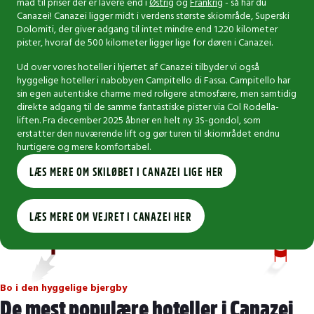
mad til priser der er lavere end i
Østrig
og
Frankrig
- så har du
Canazei! Canazei ligger midt i verdens største skiområde, Superski
Dolomiti, der giver adgang til intet mindre end 1.220 kilometer
pister, hvoraf de 500 kilometer ligger lige for døren i Canazei.
Ud over vores hoteller i hjertet af Canazei tilbyder vi også
hyggelige hoteller i nabobyen Campitello di Fassa. Campitello har
sin egen autentiske charme med roligere atmosfære, men samtidig
direkte adgang til de samme fantastiske pister via Col Rodella-
liften. Fra december 2025 åbner en helt ny 3S-gondol, som
erstatter den nuværende lift og gør turen til skiområdet endnu
hurtigere og mere komfortabel.
LÆS MERE OM SKILØBET I CANAZEI LIGE HER
LÆS MERE OM VEJRET I CANAZEI HER
Bo i den hyggelige bjergby
De mest populære hoteller i Canazei