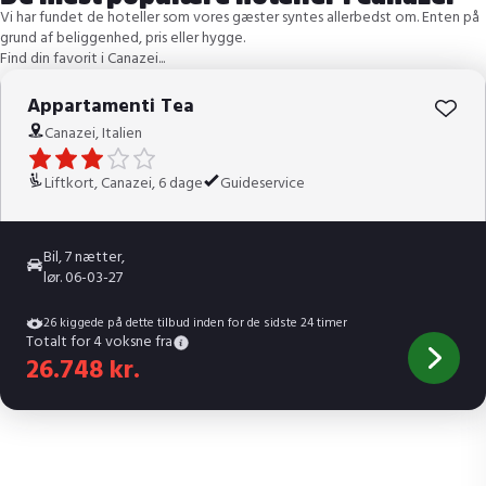
Vi har fundet de hoteller som vores gæster syntes allerbedst om. Enten på
grund af beliggenhed, pris eller hygge.
Børnevenligt
God lokation
Find din favorit i Canazei...
Appartamenti Tea
Canazei, Italien
Liftkort, Canazei, 6 dage
Guideservice
Bil, 7 nætter,
lør. 06-03-27
26 kiggede på dette tilbud inden for de sidste 24 timer
Totalt for 4 voksne fra
26.748 kr.