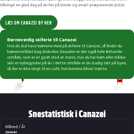
tilbringe en glad dag på ski her på brede og smukt præparerede pister.
LÆS OM CANAZEI BY HER
Børnevenlig skiferie til Canazei
Hvis du skal have børnene med på skiferie til Canazei, så finder du
børneområdet bag skiskolen. Desuden er der også hele Belverde-
område, som er et godt sted at starte, hvis du har børn eller måske
selv er nybegynder på ski. I dette område er du stadig tæt på byen,
så der er ikke langt til en café, hvis benene bliver trætte.
Snestatistisk i Canazei
Måned / År
Januar