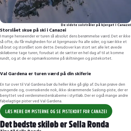
De sidste solstråler på bjerget i Canazei
Storslået skue på ski i Canazei
I mange henseender er turen så absolut dens berømmelse værd. Det er ikke
så ofte, du får muligheden for at bjergmassiv fra alle sider, og især ikke et
så brat og storslået som dette. Derudover kan stort set alle let øvede
skiløberne tage turen, forudsat at de sætter en hel dag af til at komme
rundt, og at de er opmærksomme på skiltningen og pistekortet.
Val Gardena er turen værd på din skiferie
En tur over til Val Gardena bør du heller ikke gå glip af. Du kan prøve den
svingende og, overraskende nok, ikke-skræmmende Saslong-piste, der er
benyttet ved verdensmesterskaberne i styrtløb. Der er også mange andre
fabelagtige pister ved Val Gardena.
LÆS MERE OM PISTERNE OG SE PISTEKORT FOR CANAZEI
Det bedste skiløb er Sella Ronda