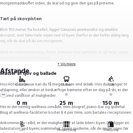
morgenmadsbuffet inden, du skal ud og give den gas på pisterne.
Tæt på skovpisten
Blot 150 meter fra hotellet, ligger Canazeis anerkendte og smukke
skovpist, som fører hele vejen ned til byen. Derfor er der heller aldrig lang
vej, når du skal på ski om morgenen.
Med en central placering i byen, behøver man sjældent at gå langt under
opholdet på Hotel Bellevue.
+ Vis mere
Afstande
Masser af sjov og ballade
Hos Hotel Bellevue kan du få meget mere end skiløb. Hvis du trænger til
Centrum
Skibus
Piste
afslapning, eller ønsker at beskæftige børnene efter en dag på ski, er der
en bred variation af muligheder.
0 m
25 m
150 m
Her er der nemlig wellness-område, mini-biograf, piano-bar og spillehal.
Brug af wellness-faciliteter koster 8 € per time, som betales i receptionen.
Ankommer du i elbil, er der mulighed for at lade bilen i byen. Der ligger en
ladestation ved byens svømmehal. Spørg guiderne, når de ringer ugen før
Lift
Skiudlejning
Shopping