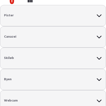
Pister
Blå pister
575
km
Canazei
Røde pister
525
km
Antal lifte
450
Sorte pister
120
km
Skiløb
Liftkapacitet
670.000
per/t
Off-piste
Børn
Længste nedfart
12
km
Byen
Begyndere
Fun park
Charme
Øvede
Webcam
Shopping