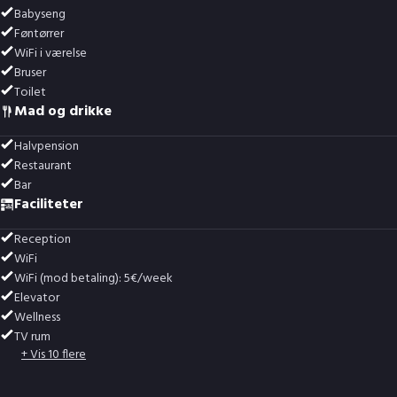
Babyseng
Føntørrer
WiFi i værelse
Bruser
Toilet
Mad og drikke
Halvpension
Restaurant
Bar
Faciliteter
Reception
WiFi
WiFi (mod betaling): 5€/week
Elevator
Wellness
TV rum
+ Vis 10 flere