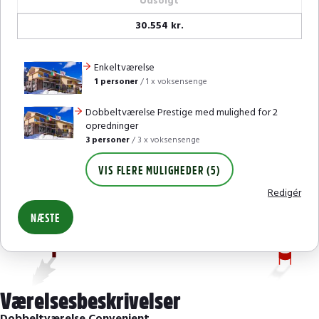
Udsolgt
30.554 kr.
Enkeltværelse
1 personer
/
1 x voksensenge
Dobbeltværelse Prestige med mulighed for 2
opredninger
3 personer
/
3 x voksensenge
VIS FLERE MULIGHEDER (5)
Redigér
NÆSTE
Værelsesbeskrivelser