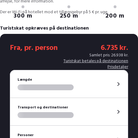
afrejse, for mere information.
Der er Wi-Fi på hotellet mod et tillægsgebyr på 5 € pr. uge.
300 m
250 m
200 m
Turistskat opkræves på destinationen
Turistskatten skal betales direkte til hotellet - enten kontant eller med
kreditkort, og er ikke inkluderet i rejsens pris, da vi ikke må og kan
Fra, pr. person
6.735 kr.
håndtere økonomi mellem regering og gæst. Turistskat pr. person pr. nat
Samlet pris: 26.938 kr.
varierer. Afgiftens størrelse er på baggrund af den officielle
Turistskat betales på destinationen
hotelklassificering og destination. Børn er undtaget at betale turistskat–
Prisdetaljer
alder varierer fra land/destination og til hotel. Læs mere
her
.
Længde
Danski håber, du får en dejlig skiferie på Hotel Bellevue i Canazei.
OBS: Booker du et dobbeltværelse med plads til 4 personer, skal du være
opmærksom på, at du får tildelt et dobbeltværelse med det antal
personer I er. Altså vil to personer få et dobbeltværelse med to senge. Tre
Transport og destinationer
personer vil få et dobbeltværelse med 3 senge.
Personer