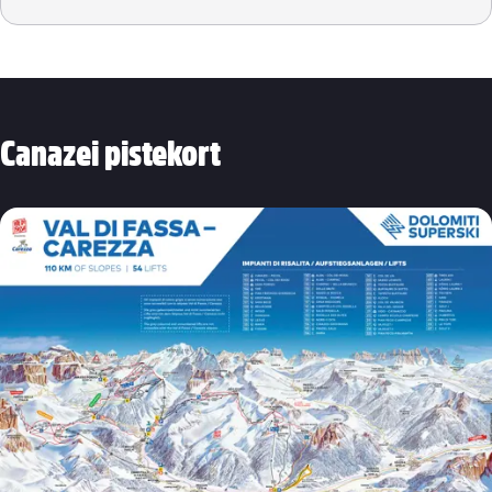
Eksperter
Ciampac
Afterski
Off-piste
Panorama
Restauranter i skiområdet
Canazei pistekort
Snowboard
Restauranter i byen