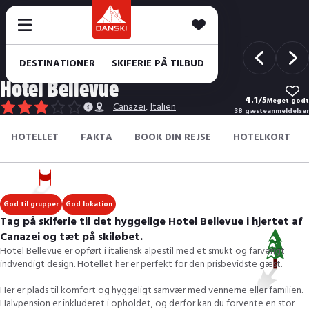
DESTINATIONER
SKIFERIE PÅ TILBUD
Hotel Bellevue
4.1
/
5
Meget godt
Canazei
,
Italien
38 gæsteanmeldelser
HOTELLET
FAKTA
BOOK DIN REJSE
HOTELKORT
God til grupper
God lokation
Tag på skiferie til det hyggelige Hotel Bellevue i hjertet af
Canazei og tæt på skiløbet.
Hotel Bellevue er opført i italiensk alpestil med et smukt og farverigt
indvendigt design. Hotellet her er perfekt for den prisbevidste gæst.
Her er plads til komfort og hyggeligt samvær med vennerne eller familien.
Halvpension er inkluderet i opholdet, og derfor kan du forvente en stor