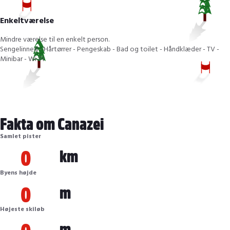
Enkeltværelse
Mindre værelse til en enkelt person.
Sengelinned - Hårtørrer - Pengeskab - Bad og toilet - Håndklæder - TV -
Minibar - Wi-Fi
Fakta om Canazei
Samlet pister
0
km
Byens højde
0
m
Højeste skiløb
0
m